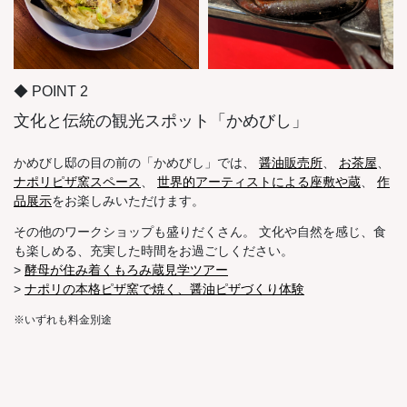
◆ POINT 2
文化と伝統の観光スポット「かめびし」
かめびし邸の目の前の「かめびし」では、
醤油販売所
、
お茶屋
、
ナポリピザ窯スペース
、
世界的アーティストによる座敷や蔵
、
作
品展示
をお楽しみいただけます。
その他のワークショップも盛りだくさん。 文化や自然を感じ、食
も楽しめる、充実した時間をお過ごしください。
>
酵母が住み着くもろみ蔵見学ツアー
>
ナポリの本格ピザ窯で焼く、醤油ピザづくり体験
※いずれも料金別途