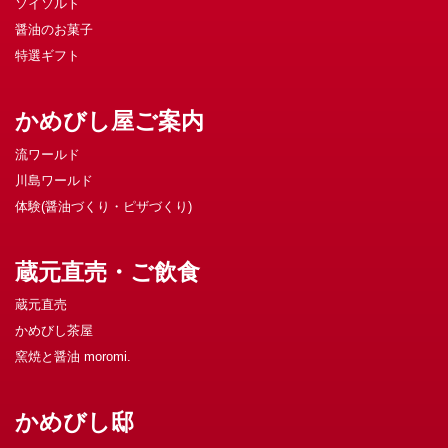
ソイソルト
醤油のお菓子
特選ギフト
かめびし屋ご案内
流ワールド
川島ワールド
体験(醤油づくり・ピザづくり)
蔵元直売・ご飲食
蔵元直売
かめびし茶屋
窯焼と醤油 moromi.
かめびし邸