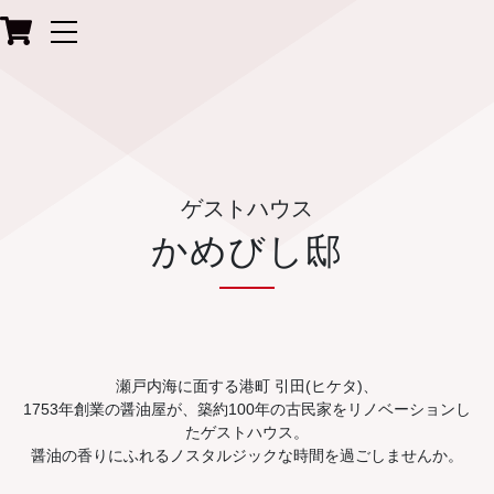
こだわり
製品一覧
かめびし屋ご案内
ゲストハウス
蔵元直売・ご飲食
かめびし邸
かめびし邸
かめびしとは
お問い合わせ
瀬戸内海に面する港町 引田(ヒケタ)、
ネットショップのご利用について
1753年創業の醤油屋が、築約100年の古民家をリノベーションし
たゲストハウス。
醤油の香りにふれるノスタルジックな時間を過ごしませんか。